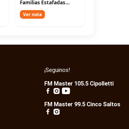
Familias Estafadas
TV
Exigen Respuestas a
BMSRL y Acusan una
Ver nota
Estafa en Familia”
¡Seguinos!
FM Master 105.5 Cipolletti
FM Master 99.5 Cinco Saltos