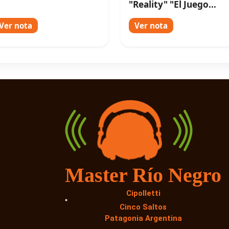
"Reality" "El Juego
Empezó" por América 
Ver nota
Ver nota
Master Río Negro
Cipolletti
Cinco Saltos
Patagonia Argentina