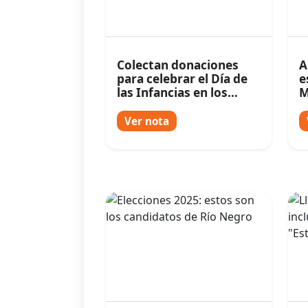
Colectan donaciones
A
para celebrar el Día de
e
las Infancias en los
M
barrios de Cipolletti
a
E
Ver nota