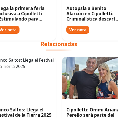
lega la primera feria
Autopsia a Benito
nclusiva a Cipolletti
Alarcón en Cipolletti:
Estimulando para
Criminalística descart
ncluir"
un homicidio
Ver nota
Ver nota
Relacionadas
inco Saltos: Llega el
Cipolletti: Ommi Arian
estival de la Tierra 2025
Perello será parte del