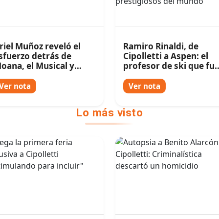
riel Muñoz reveló el
Ramiro Rinaldi, de
sfuerzo detrás de
Cipolletti a Aspen: el
oana, el Musical y
profesor de ski que fu
delantó el estreno de
elegido para trabajar 
nredados en el Bosque
uno de los centros má
Ver nota
Ver nota
prestigiosos del mund
Lo más visto