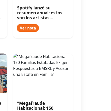
Spotify lanzó su
resumen anual: estos
ó
son los artistas
argentinos más
escuchados
Ver nota
a
“Megafraude
Habitacional: 150