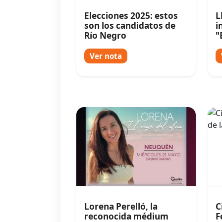
Elecciones 2025: estos
L
son los candidatos de
i
Río Negro
"
i
Ver nota
Lorena Perelló, la
C
reconocida médium
F