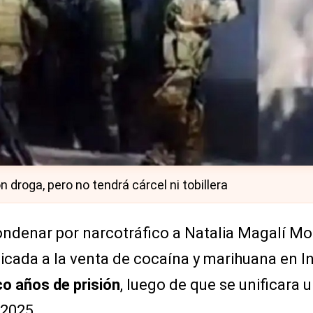
 droga, pero no tendrá cárcel ni tobillera
condenar por narcotráfico a Natalia Magalí M
dicada a la venta de cocaína y marihuana en I
co años de prisión
, luego de que se unificara 
 2025.