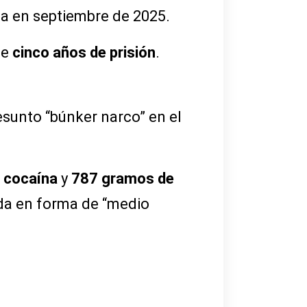
da en septiembre de 2025.
de
cinco años de prisión
.
esunto “búnker narco” en el
 cocaína
y
787 gramos de
ada en forma de “medio