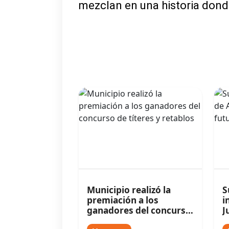
mezclan en una historia donde
Municipio realizó la
S
premiación a los
i
ganadores del concurso
J
de títeres y retablos
f