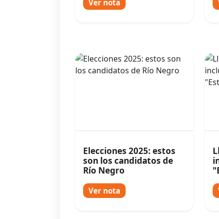
Ver nota
Elecciones 2025: estos
L
son los candidatos de
i
Río Negro
"
i
Ver nota