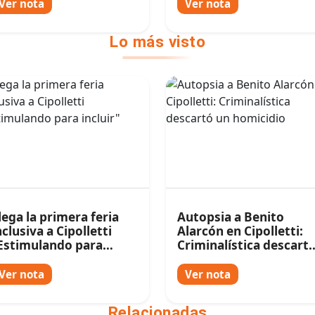
Mundial
Ver nota
Ver nota
Lo más visto
lega la primera feria
Autopsia a Benito
nclusiva a Cipolletti
Alarcón en Cipolletti:
Estimulando para
Criminalística descart
ncluir"
un homicidio
Ver nota
Ver nota
Relacionadas