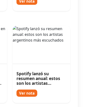
Ver nota
Spotify lanzó su
resumen anual: estos
ó
son los artistas
argentinos más
escuchados
Ver nota