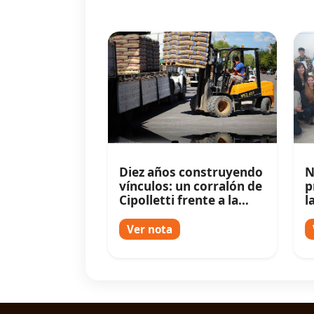
Diez años construyendo
N
vínculos: un corralón de
p
Cipolletti frente a la
l
nueva competencia
T
Ver nota