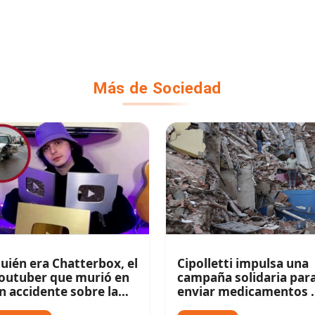
Más de Sociedad
uién era Chatterbox, el
Cipolletti impulsa una
outuber que murió en
campaña solidaria par
n accidente sobre la
enviar medicamentos 
uta 5
las víctimas del