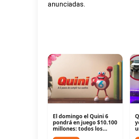
anunciadas.
El domingo el Quini 6
Q
pondrá en juego $10.100
y
millones: todos los
u
detalles
R